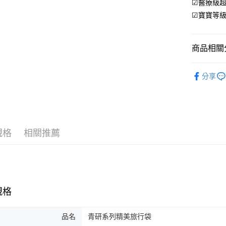
Google Pa
☑醫療級
台新國
玉山商
☑寶寶等
台灣樂
台新國
全盈+PAY
台灣樂
大哥付你
商品相關分
相關說明
【大哥付
🌱純淨｜
AFTEE先
1.本服務
分享
2.付款方
相關說明
流程，驗
【關於「A
Hami Poin
完成交易
AFTEE
3.實際核
便利好安
相關說明
4.訂單成
１．簡單
「Hami
消。如遇
ATM付款
２．便利
信會員帳號後
規格
相關推薦
無法說明
３．安心
元)。
【繳款方
1.分期款
【「AFT
運送方式
醒簡訊。
１．於結帳
2.透過簡
付」結帳
先付款後
帳／街口支
２．訂單
規格
３．收到繳
每筆NT$1
【注意事
／ATM／
1.本服務
※ 請注意
先付款後7
品名
青研系列精美旅行袋
用戶於交
絡購買商品
每筆NT$1
款買賣價