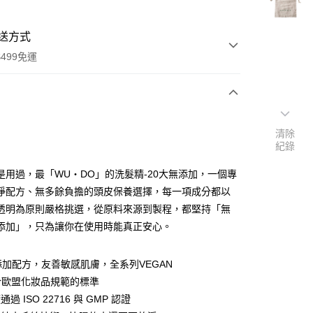
送方式
499免運
次付款
清除
期付款
紀錄
0 利率 每期
NT$126
21家銀行
是用過，最「WU・DO」的洗髮精-20大無添加，一個專
0 利率 每期
NT$63
21家銀行
庫商業銀行
第一商業銀行
淨配方、無多餘負擔的頭皮保養選擇，每一項成分都以
業銀行
彰化商業銀行
透明為原則嚴格挑選，從原料來源到製程，都堅持「無
庫商業銀行
第一商業銀行
業儲蓄銀行
台北富邦商業銀行
業銀行
彰化商業銀行
添加」，只為讓你在使用時能真正安心。
華商業銀行
兆豐國際商業銀行
業儲蓄銀行
台北富邦商業銀行
小企業銀行
台中商業銀行
華商業銀行
兆豐國際商業銀行
台灣）商業銀行
華泰商業銀行
添加配方，友善敏感肌膚，全系列VEGAN
小企業銀行
台中商業銀行
業銀行
遠東國際商業銀行
合歐盟化妝品規範的標準
台灣）商業銀行
華泰商業銀行
業銀行
永豐商業銀行
業銀行
遠東國際商業銀行
過 ISO 22716 與 GMP 認證
業銀行
星展（台灣）商業銀行
業銀行
永豐商業銀行