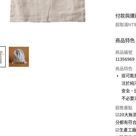
付款與運
超取滿NT$
付款方式
商品特色
信用卡一
商品編號
11356969
信用卡分
商品特色
3 期 
這可能
6 期 
合作金
注於純
華南商
安全、
合作金
LINE Pay
上海商
華南商
不必要
國泰世
Apple Pay
上海商
銷售重點
臺灣中
國泰世
匯豐（
☑20大無
街口支付
臺灣中
聯邦商
分都有符
匯豐（
悠遊付
元大商
聯邦商
☑生產工廠通
玉山商
元大商