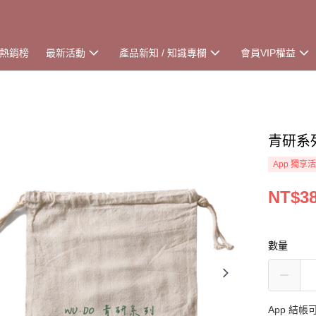
熱銷榜
最新活動
產品新知 / 知識專欄
會員VIP權益
青研系
App 獨享
NT$3
數量
App 結