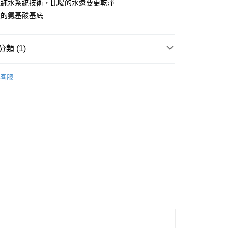
y
超純水系統技術，比喝的水還要更乾淨
際商業銀行
中國信託商業銀行
業銀行
星展（台灣）商業銀行
級的氨基酸基底
天信用卡公司
際商業銀行
中國信託商業銀行
天信用卡公司
分期
類 (1)
你分期使用說明】
WU・DO青研
享後付
由台灣大哥大提供，台灣大哥大用戶可立即使用無須另外申請。
客服
式選擇「大哥付你分期」，訂單成立後會自動跳轉到大哥付的交易
證手機門號後，選擇欲分期的期數、繳款截止日，確認付款後即
FTEE先享後付」】
t
。
先享後付是「在收到商品之後才付款」的支付方式。 讓您購物簡單
准額度、可分期數及費用金額請依後續交易確認頁面所載為準。
心！
立30分鐘內，如未前往確認交易或遇審核未通過，訂單將自動取
：不需註冊會員、不需綁卡、不需儲值。
 Point」為中華電信所提供之點數服務，可於會員專區綁定中華電
「轉專審核」未通過狀況，表示未達大哥付你分期系統評分，恕
：只要手機號碼，簡訊認證，即可結帳。
，即可在購物車使用 Hami Point 折抵消費金額 (1點等於1
評估內容。
：先確認商品／服務後，再付款。
式說明】
項不併入電信帳單，「大哥付你分期」於每月結算日後寄送繳費提
EE先享後付」結帳流程】
方式選擇「AFTEE先享後付」後，將跳轉至「AFTEE先享後
訊連結打開帳單後，可選擇「超商條碼／台灣大直營門市／銀行轉
頁面，進行簡訊認證並確認金額後，即可完成結帳。
全家取貨
付／iPASS MONEY」等通路繳費。
成立數日內，您將收到繳費通知簡訊。
費通知簡訊後14天內，點擊此簡訊中的連結，可透過四大超商
00，滿NT$499(含以上)免運費
項】
網路銀行／等多元方式進行付款，方視為交易完成。
係由「台灣大哥大股份有限公司」（以下簡稱本公司）所提供，讓
：結帳手續完成當下不需立刻繳費，但若您需要取消訂單，請聯
-11取貨
易時，得透過本服務購買商品或服務，並由商店將買賣／分期付
的店家。未經商家同意取消之訂單仍視為有效，需透過AFTEE
00，滿NT$1,000(含以上)免運費
金債權讓與本公司後，依約使用本公司帳單繳交帳款。