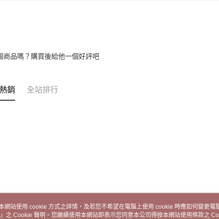
先享後付
2.基於同
※ 交易是
宅配
資料（包
是否繳費成
用，由本
付客戶支
每筆NT$1
3.完整用
【注意事
離島宅配
１．透過由
個商品嗎？購買後給他一個好評吧
每筆NT$2
交易，需
求債權轉
２．關於
熱銷
全站排行
https://aft
３．未成
「AFTE
任。
４．使用「
即時審查
結果請求
５．嚴禁
形，恩沛
動。
本網站使用 cookie 方式之詳情，及若您不希望在電腦上使用 cookie 時應如何變更電腦的
」之 Cookie 聲明。您繼續使用本網站即表示您同意本公司得按本網站使用條款之 Coo
關於我們
客服資訊