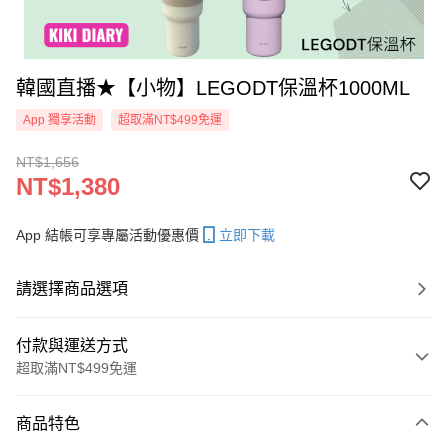
韓國直播★【小物】LEGODT保溫杯1000ML
App 獨享活動
超取滿NT$499免運
NT$1,656
NT$1,380
App 結帳可享專屬活動優惠價
立即下載
請選擇商品選項
付款與運送方式
超取滿NT$499免運
付款方式
商品特色
信用卡一次付款