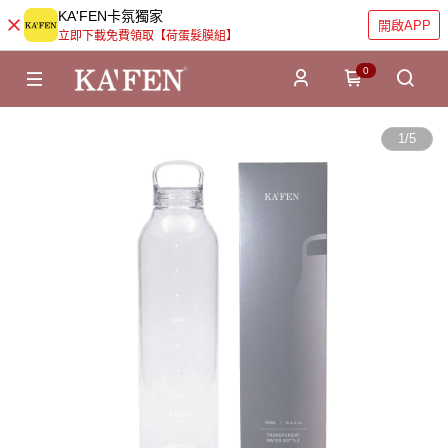
KA'FEN卡氛獨家
開啟APP
立即下載免費領取【荷蛋髮膜組】
0
1
/
5