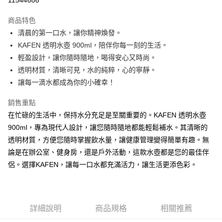
11544686
3 期 0 利率 每期
NT$226
21家銀行
商品特色
6 期 0 利率 每期
NT$113
21家銀行
合作金庫商業銀行
第一商業銀行
清晨的第一口水，讓你精神煥發。
華南商業銀行
彰化商業銀行
合作金庫商業銀行
第一商業銀行
LINE Pay
KAFEN 透明水壺 900ml，陪伴你每一刻的生活。
上海商業儲蓄銀行
台北富邦商業銀行
華南商業銀行
彰化商業銀行
國泰世華商業銀行
兆豐國際商業銀行
輕盈設計，讓你隨時隨地，喝得安心又時尚。
Apple Pay
上海商業儲蓄銀行
台北富邦商業銀行
臺灣中小企業銀行
台中商業銀行
透明材質，清晰可見，水的純粹，心的寧靜。
國泰世華商業銀行
兆豐國際商業銀行
匯豐（台灣）商業銀行
華泰商業銀行
街口支付
臺灣中小企業銀行
台中商業銀行
讓每一滴水都成為你的小確幸！
聯邦商業銀行
遠東國際商業銀行
匯豐（台灣）商業銀行
華泰商業銀行
悠遊付
元大商業銀行
永豐商業銀行
銷售重點
聯邦商業銀行
遠東國際商業銀行
玉山商業銀行
星展（台灣）商業銀行
元大商業銀行
永豐商業銀行
在忙碌的生活中，保持水分充足是至關重要的。KAFEN 透明水壺
Google Pay
台新國際商業銀行
中國信託商業銀行
玉山商業銀行
星展（台灣）商業銀行
900ml，專為現代人設計，讓您隨時隨地都能輕鬆補水。其清晰的
台灣樂天信用卡公司
台新國際商業銀行
中國信託商業銀行
全盈+PAY
透明材質，方便您隨時掌握飲水量，讓健康管理變得簡單有趣。無
台灣樂天信用卡公司
論是在辦公室、健身房，還是戶外活動，這款水壺都是您的最佳伴
大哥付你分期
侶。選擇KAFEN，讓每一口水都充滿活力，讓生活更添色彩。
相關說明
【大哥付你分期使用說明】
AFTEE先享後付
1.本服務由台灣大哥大提供，台灣大哥大用戶可立即使用無須另外申請。
2.付款方式選擇「大哥付你分期」，訂單成立後會自動跳轉到大哥付的交易
相關說明
流程，驗證手機門號後，選擇欲分期的期數、繳款截止日，確認付款後即完
【關於「AFTEE先享後付」】
詳細說明
商品規格
相關推薦
成交易。
Hami Point
AFTEE先享後付是「在收到商品之後才付款」的支付方式。 讓您購物簡單
3.實際核准額度、可分期數及費用金額請依後續交易確認頁面所載為準。