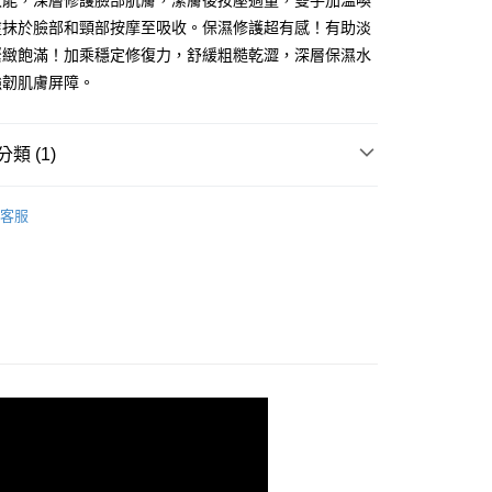
效能，深層修護臉部肌膚，潔膚後按壓適量，雙手加溫喚
業銀行
星展（台灣）商業銀行
業銀行
永豐商業銀行
y
塗抹於臉部和頸部按摩至吸收。保濕修護超有感！有助淡
際商業銀行
中國信託商業銀行
業銀行
星展（台灣）商業銀行
緊緻飽滿！加乘穩定修復力，舒緩粗糙乾澀，深層保濕水
天信用卡公司
際商業銀行
中國信託商業銀行
強韌肌膚屏障。
天信用卡公司
分期
類 (1)
你分期使用說明】
享後付
由台灣大哥大提供，台灣大哥大用戶可立即使用無須另外申請。
呵護-
式選擇「大哥付你分期」，訂單成立後會自動跳轉到大哥付的交易
臉部保養 | 卸妝補水修護
客服
證手機門號後，選擇欲分期的期數、繳款截止日，確認付款後即
FTEE先享後付」】
t
。
先享後付是「在收到商品之後才付款」的支付方式。 讓您購物簡單
准額度、可分期數及費用金額請依後續交易確認頁面所載為準。
心！
立30分鐘內，如未前往確認交易或遇審核未通過，訂單將自動取
：不需註冊會員、不需綁卡、不需儲值。
 Point」為中華電信所提供之點數服務，可於會員專區綁定中華電
「轉專審核」未通過狀況，表示未達大哥付你分期系統評分，恕
：只要手機號碼，簡訊認證，即可結帳。
，即可在購物車使用 Hami Point 折抵消費金額 (1點等於1
評估內容。
：先確認商品／服務後，再付款。
式說明】
項不併入電信帳單，「大哥付你分期」於每月結算日後寄送繳費提
EE先享後付」結帳流程】
方式選擇「AFTEE先享後付」後，將跳轉至「AFTEE先享後
訊連結打開帳單後，可選擇「超商條碼／台灣大直營門市／銀行轉
頁面，進行簡訊認證並確認金額後，即可完成結帳。
全家取貨
付／iPASS MONEY」等通路繳費。
成立數日內，您將收到繳費通知簡訊。
費通知簡訊後14天內，點擊此簡訊中的連結，可透過四大超商
00，滿NT$499(含以上)免運費
項】
網路銀行／等多元方式進行付款，方視為交易完成。
係由「台灣大哥大股份有限公司」（以下簡稱本公司）所提供，讓
：結帳手續完成當下不需立刻繳費，但若您需要取消訂單，請聯
-11取貨