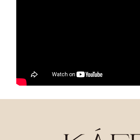
用戶於交
絡購買商品
每筆NT$1
款買賣價
先享後付
2.基於同
※ 交易是
宅配
資料（包
是否繳費成
用，由本
付客戶支
每筆NT$1
3.完整用
【注意事
離島宅配
１．透過由
每筆NT$2
交易，需
求債權轉
２．關於
https://aft
３．未成
「AFTE
任。
４．使用「
即時審查
結果請求
５．嚴禁
形，恩沛
動。