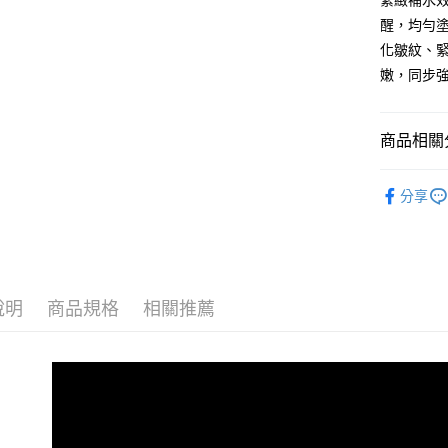
緊緻補水
玉山商
元大商
Google Pa
醒，均勻
台新國
玉山商
化皺紋、
台灣樂
台新國
全盈+PAY
嫩，同步
台灣樂
大哥付你
相關說明
商品相關分
【大哥付
AFTEE先
1.本服務
肌膚溫和全
2.付款方
相關說明
分享
流程，驗
【關於「A
Hami Poin
完成交易
AFTEE
3.實際核
便利好安
相關說明
4.訂單成
１．簡單
「Hami
消。如遇
ATM付款
２．便利
信會員帳號後
無法說明
３．安心
元)。
【繳款方
說明
商品規格
相關推薦
1.分期款
【「AFT
運送方式
醒簡訊。
１．於結帳
2.透過簡
付」結帳
先付款後
帳／街口支
２．訂單
３．收到繳
每筆NT$1
【注意事
／ATM／
1.本服務
※ 請注意
先付款後7