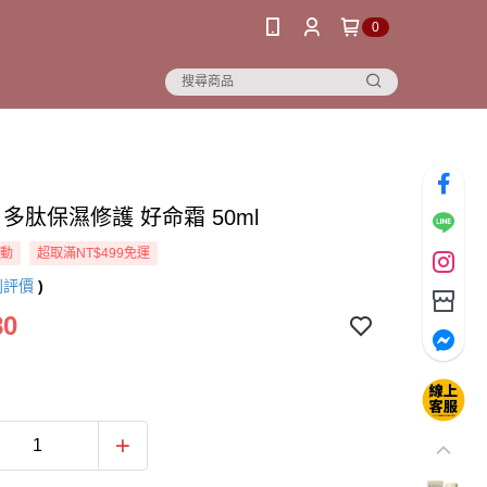
0
N 多肽保濕修護 好命霜 50ml
活動
超取滿NT$499免運
則評價
)
80