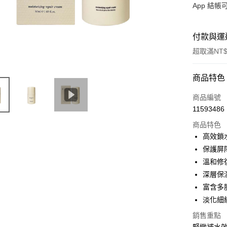
App 結
付款與運
超取滿NT$
付款方式
商品特色
信用卡一
商品編號
11593486
信用卡分
商品特色
3 期 
高效鎖
6 期 
合作金
保護屏
華南商
溫和修
合作金
LINE Pay
上海商
華南商
深層保
國泰世
Apple Pay
上海商
富含多
臺灣中
國泰世
淡化細
匯豐（
街口支付
臺灣中
聯邦商
銷售重點
匯豐（
悠遊付
元大商
聯邦商