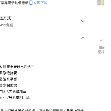
帳可享專屬活動優惠價
立即下載
送方式
499免運
次付款
清除
紀錄
期付款
0 利率 每期
NT$326
21家銀行
水 肌膚全天候水潤透亮
0 利率 每期
NT$163
21家銀行
庫商業銀行
第一商業銀行
障 緊緻抗衰
業銀行
彰化商業銀行
復 油水平衡
庫商業銀行
第一商業銀行
業儲蓄銀行
台北富邦商業銀行
業銀行
彰化商業銀行
濕 水潤柔嫩
華商業銀行
兆豐國際商業銀行
業儲蓄銀行
台北富邦商業銀行
胜肽活力緊緻精華
小企業銀行
台中商業銀行
華商業銀行
兆豐國際商業銀行
紋，提升肌膚明亮感
台灣）商業銀行
華泰商業銀行
小企業銀行
台中商業銀行
業銀行
遠東國際商業銀行
台灣）商業銀行
華泰商業銀行
業銀行
永豐商業銀行
業銀行
遠東國際商業銀行