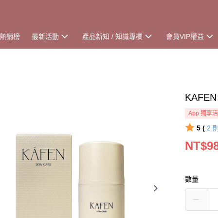
熱銷榜
最新活動
產品新知 / 知識專欄
會員VIP權益
KAFE
App 獨享
5 (
2
NT$9
數量