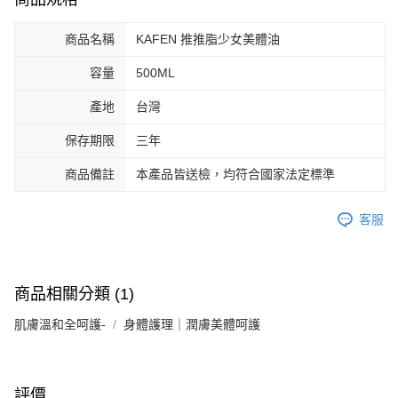
商品名稱
KAFEN 推推脂少女美體油
容量
500ML
產地
台灣
保存期限
三年
商品備註
本產品皆送檢，均符合國家法定標準
客服
商品相關分類 (1)
肌膚溫和全呵護-
身體護理｜潤膚美體呵護
評價