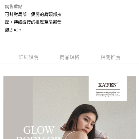
3 期 0 利率 每期
NT$1,326
21家銀行
銷售重點
6 期 0 利率 每期
NT$663
21家銀行
合作金庫商業銀行
第一商業銀行
可針對局部，疲勞的肩頸部按
華南商業銀行
彰化商業銀行
合作金庫商業銀行
第一商業銀行
LINE Pay
摩，持續緩慢的推摩至局部發
上海商業儲蓄銀行
台北富邦商業銀行
華南商業銀行
彰化商業銀行
國泰世華商業銀行
兆豐國際商業銀行
熱即可。
Apple Pay
上海商業儲蓄銀行
台北富邦商業銀行
臺灣中小企業銀行
台中商業銀行
國泰世華商業銀行
兆豐國際商業銀行
匯豐（台灣）商業銀行
華泰商業銀行
街口支付
臺灣中小企業銀行
台中商業銀行
聯邦商業銀行
遠東國際商業銀行
匯豐（台灣）商業銀行
華泰商業銀行
悠遊付
元大商業銀行
永豐商業銀行
詳細說明
商品規格
相關推薦
聯邦商業銀行
遠東國際商業銀行
玉山商業銀行
星展（台灣）商業銀行
元大商業銀行
永豐商業銀行
Google Pay
台新國際商業銀行
中國信託商業銀行
玉山商業銀行
星展（台灣）商業銀行
台灣樂天信用卡公司
台新國際商業銀行
中國信託商業銀行
全盈+PAY
台灣樂天信用卡公司
大哥付你分期
相關說明
【大哥付你分期使用說明】
AFTEE先享後付
1.本服務由台灣大哥大提供，台灣大哥大用戶可立即使用無須另外申請。
2.付款方式選擇「大哥付你分期」，訂單成立後會自動跳轉到大哥付的交易
相關說明
流程，驗證手機門號後，選擇欲分期的期數、繳款截止日，確認付款後即完
【關於「AFTEE先享後付」】
成交易。
Hami Point
AFTEE先享後付是「在收到商品之後才付款」的支付方式。 讓您購物簡單
3.實際核准額度、可分期數及費用金額請依後續交易確認頁面所載為準。
便利好安心！
相關說明
4.訂單成立30分鐘內，如未前往確認交易或遇審核未通過，訂單將自動取