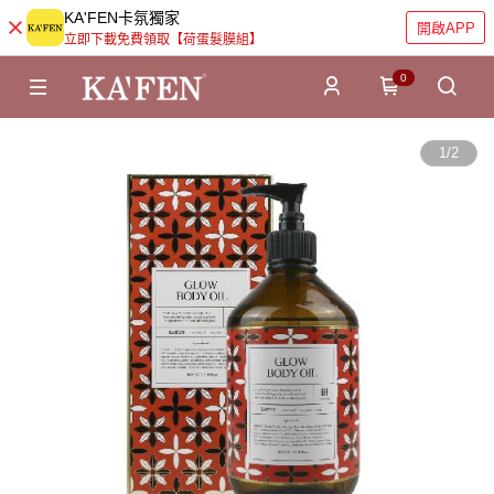
KA'FEN卡氛獨家
開啟APP
立即下載免費領取【荷蛋髮膜組】
0
1
/
2