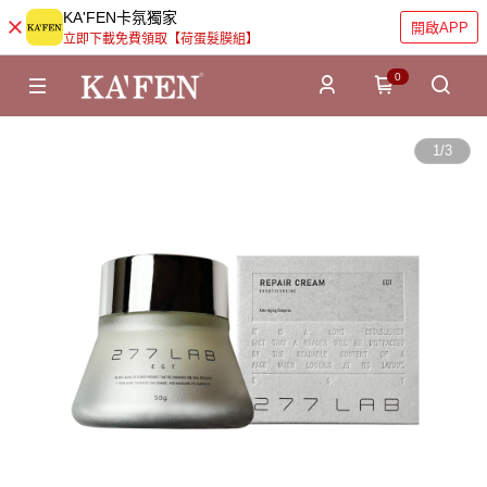
KA'FEN卡氛獨家
開啟APP
立即下載免費領取【荷蛋髮膜組】
0
1
/
3