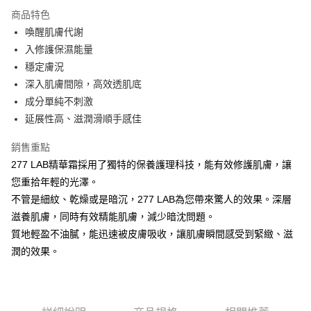
3 期 0 利率 每期
NT$760
21家銀行
商品特色
6 期 0 利率 每期
NT$380
21家銀行
合作金庫商業銀行
第一商業銀行
喚醒肌膚代謝
華南商業銀行
彰化商業銀行
合作金庫商業銀行
第一商業銀行
LINE Pay
入修護保濕能量
上海商業儲蓄銀行
台北富邦商業銀行
華南商業銀行
彰化商業銀行
國泰世華商業銀行
兆豐國際商業銀行
穩定膚況
Apple Pay
上海商業儲蓄銀行
台北富邦商業銀行
臺灣中小企業銀行
台中商業銀行
深入肌膚間隙，高效透肌底
國泰世華商業銀行
兆豐國際商業銀行
匯豐（台灣）商業銀行
華泰商業銀行
街口支付
臺灣中小企業銀行
台中商業銀行
成分單純不刺激
聯邦商業銀行
遠東國際商業銀行
匯豐（台灣）商業銀行
華泰商業銀行
延展性高、滋潤滑順手感佳
悠遊付
元大商業銀行
永豐商業銀行
聯邦商業銀行
遠東國際商業銀行
玉山商業銀行
星展（台灣）商業銀行
元大商業銀行
永豐商業銀行
銷售重點
Google Pay
台新國際商業銀行
中國信託商業銀行
玉山商業銀行
星展（台灣）商業銀行
277 LAB精華霜採用了獨特的保養護理科技，能有效修護肌膚，讓
台灣樂天信用卡公司
台新國際商業銀行
中國信託商業銀行
全盈+PAY
您重拾年輕的光澤。
台灣樂天信用卡公司
不管是細紋、乾燥或是暗沉，277 LAB為您帶來驚人的效果。深層
大哥付你分期
滋養肌膚，同時有效精能肌膚，減少暗沈問題。
相關說明
【大哥付你分期使用說明】
質地輕盈不油膩，能迅速被皮膚吸收，讓肌膚瞬間感受到緊緻、滋
AFTEE先享後付
1.本服務由台灣大哥大提供，台灣大哥大用戶可立即使用無須另外申請。
潤的效果。
2.付款方式選擇「大哥付你分期」，訂單成立後會自動跳轉到大哥付的交易
相關說明
流程，驗證手機門號後，選擇欲分期的期數、繳款截止日，確認付款後即完
【關於「AFTEE先享後付」】
成交易。
Hami Point
AFTEE先享後付是「在收到商品之後才付款」的支付方式。 讓您購物簡單
3.實際核准額度、可分期數及費用金額請依後續交易確認頁面所載為準。
便利好安心！
相關說明
4.訂單成立30分鐘內，如未前往確認交易或遇審核未通過，訂單將自動取