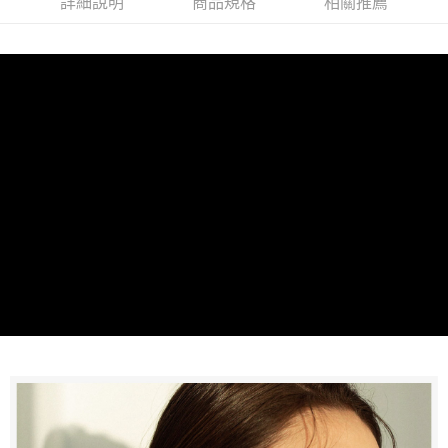
詳細說明
商品規格
相關推薦
１．簡單：不需註冊會員、不需綁卡、不需儲值。
「Hami Point」為中華電信所提供之點數服務，可於會員專區綁定中華電信
消。如遇「轉專審核」未通過狀況，表示未達大哥付你分期系統評分，恕無
２．便利：只要手機號碼，簡訊認證，即可結帳。
ATM付款
會員帳號後，即可在購物車使用 Hami Point 折抵消費金額 (1點等於1元)。
法說明評估內容。
３．安心：先確認商品／服務後，再付款。
【繳款方式說明】
1.分期款項不併入電信帳單，「大哥付你分期」於每月結算日後寄送繳費提
運送方式
【「AFTEE先享後付」結帳流程】
醒簡訊。
１．於結帳方式選擇「AFTEE先享後付」後，將跳轉至「AFTEE先享後付」
2.透過簡訊連結打開帳單後，可選擇「超商條碼／台灣大直營門市／銀行轉
先付款後全家取貨
結帳頁面，進行簡訊認證並確認金額後，即可完成結帳。
帳／街口支付／iPASS MONEY」等通路繳費。
２．訂單成立數日內，您將收到繳費通知簡訊。
每筆NT$100，滿NT$499(含以上)免運費
３．收到繳費通知簡訊後14天內，點擊此簡訊中的連結，可透過四大超商／
【注意事項】
ATM／網路銀行／等多元方式進行付款，方視為交易完成。
先付款後7-11取貨
1.本服務係由「台灣大哥大股份有限公司」（以下簡稱本公司）所提供，讓
※ 請注意：結帳手續完成當下不需立刻繳費，但若您需要取消訂單，請聯絡
用戶於交易時，得透過本服務購買商品或服務，並由商店將買賣／分期付款
每筆NT$100，滿NT$1,000(含以上)免運費
購買商品的店家。未經商家同意取消之訂單仍視為有效，需透過AFTEE先享
買賣價金債權讓與本公司後，依約使用本公司帳單繳交帳款。
後付繳納相關費用。
2.基於同意付款使用「大哥付你分期」之契約關係目的，商店將以您的個人
宅配
※ 交易是否成功請以「AFTEE先享後付 」之結帳頁面顯示為準，若有關於
資料（包含姓名、電話或地址）提供予台灣大哥大進項蒐集、處理及利用，
是否繳費成功／繳費後需取消欲退款等相關疑問，請聯繫「AFTEE先享後付
每筆NT$100，滿NT$1,000(含以上)免運費
由本公司與您本人進行分期帳單所需資料之確認、核對及更正。
客戶支援中心」
https://netprotections.freshdesk.com/support/home
3.完整用戶服務條款，請詳閱以下連結：
https://oppay.tw/userRule
離島宅配
【注意事項】
每筆NT$250
１．透過由恩沛科技股份有限公司提供之「AFTEE先享後付」服務完成之交
易，需依本服務之必要範圍內提供個人資料，並將交易相關給付款項請求債
權轉讓予恩沛科技股份有限公司。
２．關於個人資料處理事宜，請瀏覽以下網址：
https://aftee.tw/terms/#terms3
３．未成年的使用者請事先徵得法定代理人或監護人之同意方可使用
「AFTEE先享後付」，若未經同意申辦者引起之損失，本公司不負相關責