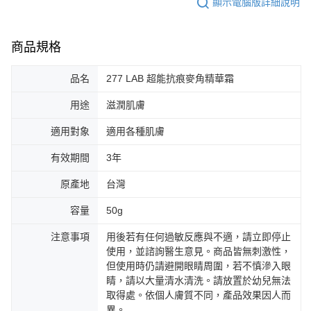
顯示電腦版詳細說明
商品規格
品名
277 LAB 超能抗痕麥角精華霜
用途
滋潤肌膚
適用對象
適用各種肌膚
有效期間
3年
原產地
台灣
容量
50g
注意事項
用後若有任何過敏反應與不適，請立即停止
使用，並諮詢醫生意見。商品皆無刺激性，
但使用時仍請避開眼睛周圍，若不慎滲入眼
睛，請以大量清水清洗。請放置於幼兒無法
取得處。依個人膚質不同，產品效果因人而
異。