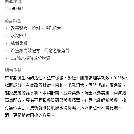
商品編號
信用卡分期付款
11598084
3 期 0 利率 每期
NT$273
21家銀行
商品特色
6 期 0 利率 每期
NT$136
21家銀行
合作金庫商業銀行
第一商業銀行
改善背痘、粉刺、毛孔粗大
華南商業銀行
彰化商業銀行
合作金庫商業銀行
第一商業銀行
LINE Pay
水潤舒爽
上海商業儲蓄銀行
台北富邦商業銀行
華南商業銀行
彰化商業銀行
國泰世華商業銀行
兆豐國際商業銀行
絲滑柔嫩
Apple Pay
上海商業儲蓄銀行
台北富邦商業銀行
臺灣中小企業銀行
台中商業銀行
淨痘級高效配方、代謝老廢角質
國泰世華商業銀行
兆豐國際商業銀行
匯豐（台灣）商業銀行
華泰商業銀行
街口支付
臺灣中小企業銀行
台中商業銀行
0.2％水楊酸成分增添
聯邦商業銀行
遠東國際商業銀行
匯豐（台灣）商業銀行
華泰商業銀行
悠遊付
元大商業銀行
永豐商業銀行
銷售重點
聯邦商業銀行
遠東國際商業銀行
玉山商業銀行
星展（台灣）商業銀行
元大商業銀行
永豐商業銀行
有抑制微生物的活性，並有保濕、緊緻、肌膚調理等功效，0.2％水
Google Pay
台新國際商業銀行
中國信託商業銀行
玉山商業銀行
星展（台灣）商業銀行
楊酸成分，有效改善背痘、粉刺、毛孔粗大，同時代謝老廢角質。
台灣樂天信用卡公司
台新國際商業銀行
中國信託商業銀行
全盈+PAY
獨家皮膚修護專利，水潤舒爽、絲滑柔嫩，洗出水嫩美肌。淨痘級
台灣樂天信用卡公司
高效配方。專為不同種膚質研發煥膚精華，在家也能輕鬆煥膚，擁
大哥付你分期
有無瑕美肌，洗後能維持肌膚水潤保濕，沐浴後也較不會乾癢不
相關說明
【大哥付你分期使用說明】
適，更是背痘困擾的救星。
AFTEE先享後付
1.本服務由台灣大哥大提供，台灣大哥大用戶可立即使用無須另外申請。
2.付款方式選擇「大哥付你分期」，訂單成立後會自動跳轉到大哥付的交易
相關說明
流程，驗證手機門號後，選擇欲分期的期數、繳款截止日，確認付款後即完
【關於「AFTEE先享後付」】