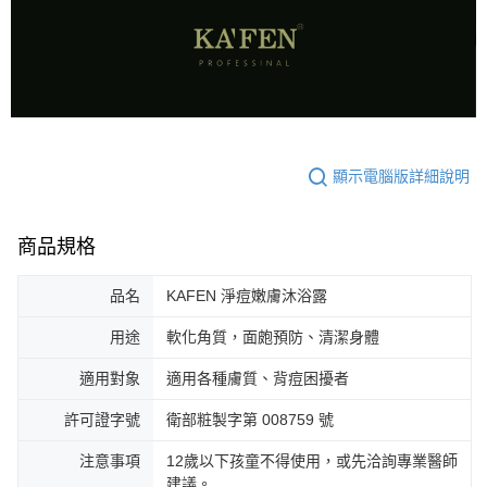
顯示電腦版詳細說明
商品規格
品名
KAFEN 淨痘嫩膚沐浴露
用途
軟化角質，面皰預防、清潔身體
適用對象
適用各種膚質、背痘困擾者
許可證字號
衛部粧製字第 008759 號
注意事項
12歲以下孩童不得使用，或先洽詢專業醫師
建議。