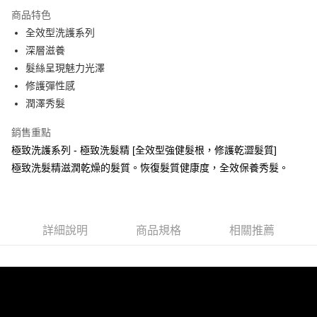
3 期 0 利率 每期
NT$660
21家銀行
商品特色
6 期 0 利率 每期
NT$330
21家銀行
合作金庫商業銀行
第一商業銀行
全效型洗護系列
華南商業銀行
彰化商業銀行
合作金庫商業銀行
第一商業銀行
LINE Pay
深層滋養
上海商業儲蓄銀行
台北富邦商業銀行
華南商業銀行
彰化商業銀行
國泰世華商業銀行
兆豐國際商業銀行
髮絲呈現魅力光澤
Apple Pay
上海商業儲蓄銀行
台北富邦商業銀行
臺灣中小企業銀行
台中商業銀行
修護彈性感
國泰世華商業銀行
兆豐國際商業銀行
匯豐（台灣）商業銀行
華泰商業銀行
街口支付
臺灣中小企業銀行
台中商業銀行
潤澤秀髮
聯邦商業銀行
遠東國際商業銀行
匯豐（台灣）商業銀行
華泰商業銀行
悠遊付
元大商業銀行
永豐商業銀行
銷售重點
聯邦商業銀行
遠東國際商業銀行
玉山商業銀行
星展（台灣）商業銀行
元大商業銀行
永豐商業銀行
極致洗護系列 - 極致洗髮精 [全效型強健髮根，修護乾澀髮質]
Google Pay
台新國際商業銀行
中國信託商業銀行
玉山商業銀行
星展（台灣）商業銀行
極致洗髮精滋潤乾燥的髮質。恢復髮質健康度，全效保養秀髮。
台灣樂天信用卡公司
台新國際商業銀行
中國信託商業銀行
全盈+PAY
台灣樂天信用卡公司
大哥付你分期
相關說明
詳細說明
商品規格
相關推薦
【大哥付你分期使用說明】
AFTEE先享後付
1.本服務由台灣大哥大提供，台灣大哥大用戶可立即使用無須另外申請。
2.付款方式選擇「大哥付你分期」，訂單成立後會自動跳轉到大哥付的交易
相關說明
流程，驗證手機門號後，選擇欲分期的期數、繳款截止日，確認付款後即完
【關於「AFTEE先享後付」】
成交易。
Hami Point
AFTEE先享後付是「在收到商品之後才付款」的支付方式。 讓您購物簡單
3.實際核准額度、可分期數及費用金額請依後續交易確認頁面所載為準。
便利好安心！
相關說明
4.訂單成立30分鐘內，如未前往確認交易或遇審核未通過，訂單將自動取