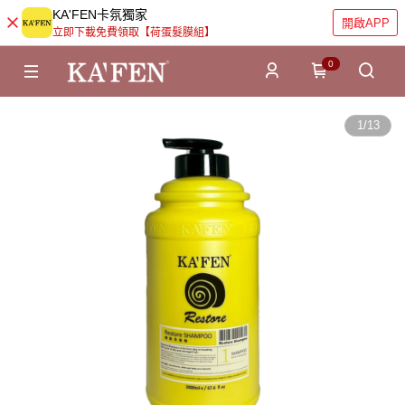
KA'FEN卡氛獨家
開啟APP
立即下載免費領取【荷蛋髮膜組】
0
1
/
13