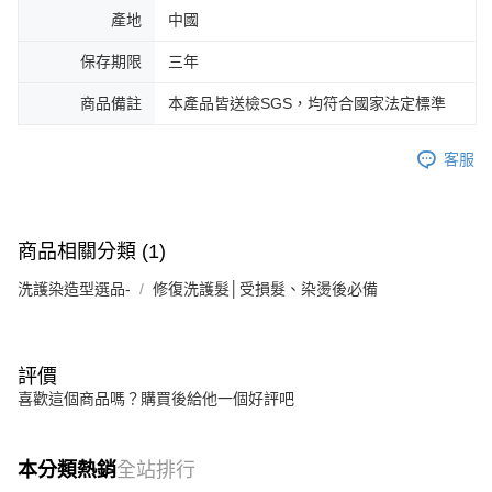
產地
中國
保存期限
三年
商品備註
本產品皆送檢SGS，均符合國家法定標準
客服
商品相關分類 (1)
洗護染造型選品-
修復洗護髮│受損髮、染燙後必備
評價
喜歡這個商品嗎？購買後給他一個好評吧
本分類熱銷
全站排行