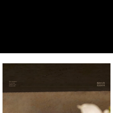
１．簡單：不需註冊會員、不需綁卡、不需儲值。
「Hami Point」為中華電信所提供之點數服務，可於會員專區綁定中華電信
消。如遇「轉專審核」未通過狀況，表示未達大哥付你分期系統評分，恕無
２．便利：只要手機號碼，簡訊認證，即可結帳。
ATM付款
會員帳號後，即可在購物車使用 Hami Point 折抵消費金額 (1點等於1元)。
法說明評估內容。
３．安心：先確認商品／服務後，再付款。
【繳款方式說明】
1.分期款項不併入電信帳單，「大哥付你分期」於每月結算日後寄送繳費提
運送方式
【「AFTEE先享後付」結帳流程】
醒簡訊。
１．於結帳方式選擇「AFTEE先享後付」後，將跳轉至「AFTEE先享後付」
2.透過簡訊連結打開帳單後，可選擇「超商條碼／台灣大直營門市／銀行轉
先付款後全家取貨
結帳頁面，進行簡訊認證並確認金額後，即可完成結帳。
帳／街口支付／iPASS MONEY」等通路繳費。
２．訂單成立數日內，您將收到繳費通知簡訊。
每筆NT$100，滿NT$499(含以上)免運費
３．收到繳費通知簡訊後14天內，點擊此簡訊中的連結，可透過四大超商／
【注意事項】
ATM／網路銀行／等多元方式進行付款，方視為交易完成。
先付款後7-11取貨
1.本服務係由「台灣大哥大股份有限公司」（以下簡稱本公司）所提供，讓
※ 請注意：結帳手續完成當下不需立刻繳費，但若您需要取消訂單，請聯絡
用戶於交易時，得透過本服務購買商品或服務，並由商店將買賣／分期付款
每筆NT$100，滿NT$1,000(含以上)免運費
購買商品的店家。未經商家同意取消之訂單仍視為有效，需透過AFTEE先享
買賣價金債權讓與本公司後，依約使用本公司帳單繳交帳款。
後付繳納相關費用。
2.基於同意付款使用「大哥付你分期」之契約關係目的，商店將以您的個人
宅配
※ 交易是否成功請以「AFTEE先享後付 」之結帳頁面顯示為準，若有關於
資料（包含姓名、電話或地址）提供予台灣大哥大進項蒐集、處理及利用，
是否繳費成功／繳費後需取消欲退款等相關疑問，請聯繫「AFTEE先享後付
每筆NT$100，滿NT$1,000(含以上)免運費
由本公司與您本人進行分期帳單所需資料之確認、核對及更正。
客戶支援中心」
https://netprotections.freshdesk.com/support/home
3.完整用戶服務條款，請詳閱以下連結：
https://oppay.tw/userRule
離島宅配
【注意事項】
每筆NT$250
１．透過由恩沛科技股份有限公司提供之「AFTEE先享後付」服務完成之交
易，需依本服務之必要範圍內提供個人資料，並將交易相關給付款項請求債
權轉讓予恩沛科技股份有限公司。
２．關於個人資料處理事宜，請瀏覽以下網址：
https://aftee.tw/terms/#terms3
３．未成年的使用者請事先徵得法定代理人或監護人之同意方可使用
「AFTEE先享後付」，若未經同意申辦者引起之損失，本公司不負相關責