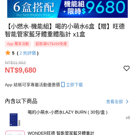
【小燃水·機能組】喝的小萌水6盒【贈】旺德
智能管家藍牙體重體脂計 x1盒
App 獨享活動
超取滿NT$499免運
5
(
2
則評價
)
NT$11,662
NT$9,680
App 結帳可享專屬活動優惠價
立即下載
內含以下商品
查看全部
喝的小萌水-小燃水LAZY BURN ( 30包/盒 )
x6
WONDER旺德 智能管家藍牙體重計