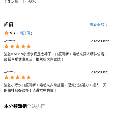
💧飽足控卡｜小萌水
評價
查看全部
5
(
2
則評價
)
a******4
2026/03/22
這款KAFEN小燃水真是太棒了，口感清新，喝起來讓人精神倍增，
輕鬆享受健康生活！推薦給大家試試！
m*****7
2026/03/21
這款小燃水口感清新，喝起來非常舒服，感覺充滿活力，讓人一天
的精神都好很多！值得推薦購買！
本分類熱銷
全站排行