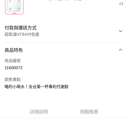
x1
付款與運送方式
超取滿NT$499免運
付款方式
商品特色
信用卡一次付款
商品編號
信用卡分期付款
11600072
3 期 0 利率 每期
NT$3,226
21家銀行
銷售重點
6 期 0 利率 每期
NT$1,613
21家銀行
合作金庫商業銀行
第一商業銀行
喝的小萌水！全台第一杯專利代謝飲
華南商業銀行
彰化商業銀行
合作金庫商業銀行
第一商業銀行
LINE Pay
上海商業儲蓄銀行
台北富邦商業銀行
華南商業銀行
彰化商業銀行
國泰世華商業銀行
兆豐國際商業銀行
Apple Pay
上海商業儲蓄銀行
台北富邦商業銀行
臺灣中小企業銀行
台中商業銀行
國泰世華商業銀行
兆豐國際商業銀行
詳細說明
相關推薦
匯豐（台灣）商業銀行
華泰商業銀行
街口支付
臺灣中小企業銀行
台中商業銀行
聯邦商業銀行
遠東國際商業銀行
匯豐（台灣）商業銀行
華泰商業銀行
悠遊付
元大商業銀行
永豐商業銀行
聯邦商業銀行
遠東國際商業銀行