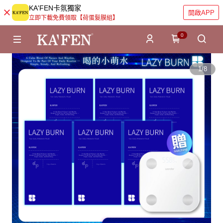
KA'FEN卡氛獨家
開啟APP
立即下載免費領取【荷蛋髮膜組】
0
1
/
8