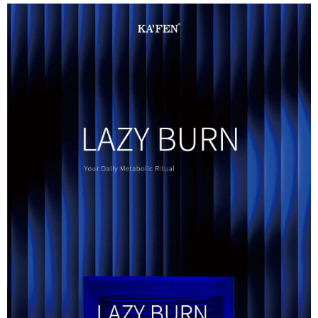
玉山商業銀行
星展（台灣）商業銀行
元大商業銀行
永豐商業銀行
Google Pay
台新國際商業銀行
中國信託商業銀行
玉山商業銀行
星展（台灣）商業銀行
台灣樂天信用卡公司
台新國際商業銀行
中國信託商業銀行
全盈+PAY
台灣樂天信用卡公司
大哥付你分期
相關說明
【大哥付你分期使用說明】
AFTEE先享後付
1.本服務由台灣大哥大提供，台灣大哥大用戶可立即使用無須另外申請。
2.付款方式選擇「大哥付你分期」，訂單成立後會自動跳轉到大哥付的交易
相關說明
流程，驗證手機門號後，選擇欲分期的期數、繳款截止日，確認付款後即完
【關於「AFTEE先享後付」】
成交易。
Hami Point
AFTEE先享後付是「在收到商品之後才付款」的支付方式。 讓您購物簡單
3.實際核准額度、可分期數及費用金額請依後續交易確認頁面所載為準。
便利好安心！
相關說明
4.訂單成立30分鐘內，如未前往確認交易或遇審核未通過，訂單將自動取
１．簡單：不需註冊會員、不需綁卡、不需儲值。
「Hami Point」為中華電信所提供之點數服務，可於會員專區綁定中華電信
消。如遇「轉專審核」未通過狀況，表示未達大哥付你分期系統評分，恕無
２．便利：只要手機號碼，簡訊認證，即可結帳。
ATM付款
會員帳號後，即可在購物車使用 Hami Point 折抵消費金額 (1點等於1元)。
法說明評估內容。
３．安心：先確認商品／服務後，再付款。
【繳款方式說明】
1.分期款項不併入電信帳單，「大哥付你分期」於每月結算日後寄送繳費提
運送方式
【「AFTEE先享後付」結帳流程】
醒簡訊。
１．於結帳方式選擇「AFTEE先享後付」後，將跳轉至「AFTEE先享後付」
2.透過簡訊連結打開帳單後，可選擇「超商條碼／台灣大直營門市／銀行轉
先付款後全家取貨
結帳頁面，進行簡訊認證並確認金額後，即可完成結帳。
帳／街口支付／iPASS MONEY」等通路繳費。
２．訂單成立數日內，您將收到繳費通知簡訊。
每筆NT$100，滿NT$499(含以上)免運費
３．收到繳費通知簡訊後14天內，點擊此簡訊中的連結，可透過四大超商／
【注意事項】
ATM／網路銀行／等多元方式進行付款，方視為交易完成。
先付款後7-11取貨
1.本服務係由「台灣大哥大股份有限公司」（以下簡稱本公司）所提供，讓
※ 請注意：結帳手續完成當下不需立刻繳費，但若您需要取消訂單，請聯絡