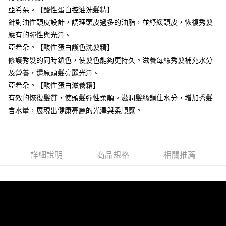
AFTEE先享後付
1.本服務由台灣大哥大提供，台灣大哥大用戶可立即使用無須另外申請。
亞希朵。【酸性蛋白控油洗髮精】
2.付款方式選擇「大哥付你分期」，訂單成立後會自動跳轉到大哥付的交易
相關說明
針對油性頭皮設計，調理頭皮過多的油脂，並紓緩頭皮，恢復秀髮
流程，驗證手機門號後，選擇欲分期的期數、繳款截止日，確認付款後即完
【關於「AFTEE先享後付」】
成交易。
Hami Point
應有的彈性與光澤。
AFTEE先享後付是「在收到商品之後才付款」的支付方式。 讓您購物簡單
3.實際核准額度、可分期數及費用金額請依後續交易確認頁面所載為準。
便利好安心！
相關說明
亞希朵。【酸性蛋白護色洗髮精】
4.訂單成立30分鐘內，如未前往確認交易或遇審核未通過，訂單將自動取
１．簡單：不需註冊會員、不需綁卡、不需儲值。
「Hami Point」為中華電信所提供之點數服務，可於會員專區綁定中華電信
修護秀髮的同時鎖色，使髮色能夠更持久。滋養每絲秀髮補充水分
消。如遇「轉專審核」未通過狀況，表示未達大哥付你分期系統評分，恕無
２．便利：只要手機號碼，簡訊認證，即可結帳。
ATM付款
會員帳號後，即可在購物車使用 Hami Point 折抵消費金額 (1點等於1元)。
法說明評估內容。
及營養，還原頭髮亮麗光澤。
３．安心：先確認商品／服務後，再付款。
【繳款方式說明】
亞希朵。【酸性蛋白滋養霜】
1.分期款項不併入電信帳單，「大哥付你分期」於每月結算日後寄送繳費提
運送方式
【「AFTEE先享後付」結帳流程】
醒簡訊。
有效的恢復髮質，使頭髮彈性柔順。滋潤髮絲鎖住水分，增加秀髮
１．於結帳方式選擇「AFTEE先享後付」後，將跳轉至「AFTEE先享後付」
2.透過簡訊連結打開帳單後，可選擇「超商條碼／台灣大直營門市／銀行轉
先付款後全家取貨
結帳頁面，進行簡訊認證並確認金額後，即可完成結帳。
含水量，展現出健康亮麗的光澤與柔順感。
帳／街口支付／iPASS MONEY」等通路繳費。
２．訂單成立數日內，您將收到繳費通知簡訊。
每筆NT$100，滿NT$499(含以上)免運費
３．收到繳費通知簡訊後14天內，點擊此簡訊中的連結，可透過四大超商／
【注意事項】
ATM／網路銀行／等多元方式進行付款，方視為交易完成。
先付款後7-11取貨
1.本服務係由「台灣大哥大股份有限公司」（以下簡稱本公司）所提供，讓
※ 請注意：結帳手續完成當下不需立刻繳費，但若您需要取消訂單，請聯絡
用戶於交易時，得透過本服務購買商品或服務，並由商店將買賣／分期付款
每筆NT$100，滿NT$1,000(含以上)免運費
購買商品的店家。未經商家同意取消之訂單仍視為有效，需透過AFTEE先享
詳細說明
商品規格
相關推薦
買賣價金債權讓與本公司後，依約使用本公司帳單繳交帳款。
後付繳納相關費用。
2.基於同意付款使用「大哥付你分期」之契約關係目的，商店將以您的個人
宅配
※ 交易是否成功請以「AFTEE先享後付 」之結帳頁面顯示為準，若有關於
資料（包含姓名、電話或地址）提供予台灣大哥大進項蒐集、處理及利用，
是否繳費成功／繳費後需取消欲退款等相關疑問，請聯繫「AFTEE先享後付
每筆NT$100，滿NT$1,000(含以上)免運費
由本公司與您本人進行分期帳單所需資料之確認、核對及更正。
客戶支援中心」
https://netprotections.freshdesk.com/support/home
3.完整用戶服務條款，請詳閱以下連結：
https://oppay.tw/userRule
離島宅配
【注意事項】
每筆NT$250
１．透過由恩沛科技股份有限公司提供之「AFTEE先享後付」服務完成之交