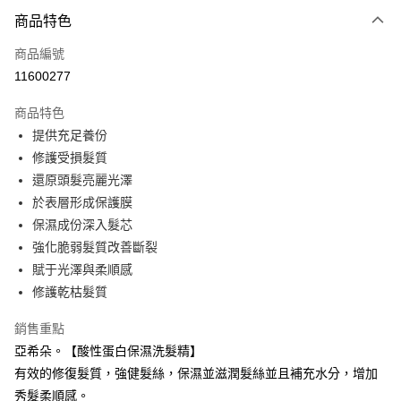
付款方式
商品特色
信用卡一次付款
商品編號
信用卡分期付款
11600277
3 期 0 利率 每期
NT$250
21家銀行
商品特色
6 期 0 利率 每期
NT$125
21家銀行
合作金庫商業銀行
第一商業銀行
提供充足養份
華南商業銀行
彰化商業銀行
合作金庫商業銀行
第一商業銀行
LINE Pay
修護受損髮質
上海商業儲蓄銀行
台北富邦商業銀行
華南商業銀行
彰化商業銀行
國泰世華商業銀行
兆豐國際商業銀行
還原頭髮亮麗光澤
Apple Pay
上海商業儲蓄銀行
台北富邦商業銀行
臺灣中小企業銀行
台中商業銀行
於表層形成保護膜
國泰世華商業銀行
兆豐國際商業銀行
匯豐（台灣）商業銀行
華泰商業銀行
街口支付
臺灣中小企業銀行
台中商業銀行
保濕成份深入髮芯
聯邦商業銀行
遠東國際商業銀行
匯豐（台灣）商業銀行
華泰商業銀行
強化脆弱髮質改善斷裂
悠遊付
元大商業銀行
永豐商業銀行
聯邦商業銀行
遠東國際商業銀行
賦于光澤與柔順感
玉山商業銀行
星展（台灣）商業銀行
元大商業銀行
永豐商業銀行
Google Pay
修護乾枯髮質
台新國際商業銀行
中國信託商業銀行
玉山商業銀行
星展（台灣）商業銀行
台灣樂天信用卡公司
台新國際商業銀行
中國信託商業銀行
全盈+PAY
銷售重點
台灣樂天信用卡公司
亞希朵。【酸性蛋白保濕洗髮精】
大哥付你分期
有效的修復髮質，強健髮絲，保濕並滋潤髮絲並且補充水分，增加
相關說明
【大哥付你分期使用說明】
秀髮柔順感。