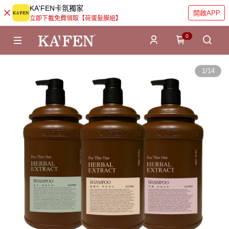
KA'FEN卡氛獨家
開啟APP
立即下載免費領取【荷蛋髮膜組】
0
1
/
14