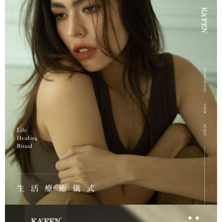
https://aftee.tw/terms/#terms3
３．未成年的使用者請事先徵得法定代理人或監護人之同意方可使用
「AFTEE先享後付」，若未經同意申辦者引起之損失，本公司不負相關責
任。
４．使用「AFTEE先享後付」時，將依據個別帳號之用戶狀況，依本公司即
時審查核予不同之上限額度；若仍有額度不足之情形，本公司將視審查結果
請求用戶進行身份認證。
５．嚴禁一人註冊多個帳號或使用他人資訊註冊。若發現惡意使用之情形，
恩沛科技股份有限公司將有權停止該用戶之使用額度並採取法律行動。