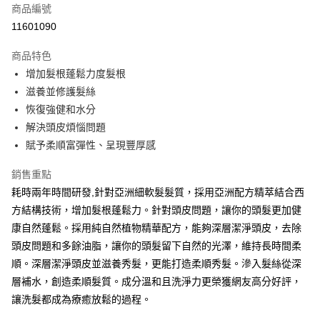
商品編號
信用卡分期付款
11601090
3 期 0 利率 每期
NT$660
21家銀行
商品特色
6 期 0 利率 每期
NT$330
21家銀行
合作金庫商業銀行
第一商業銀行
增加髮根蓬鬆力度髮根
華南商業銀行
彰化商業銀行
合作金庫商業銀行
第一商業銀行
LINE Pay
滋養並修護髮絲
上海商業儲蓄銀行
台北富邦商業銀行
華南商業銀行
彰化商業銀行
國泰世華商業銀行
兆豐國際商業銀行
恢復強健和水分
Apple Pay
上海商業儲蓄銀行
台北富邦商業銀行
臺灣中小企業銀行
台中商業銀行
解決頭皮煩惱問題
國泰世華商業銀行
兆豐國際商業銀行
匯豐（台灣）商業銀行
華泰商業銀行
街口支付
臺灣中小企業銀行
台中商業銀行
賦予柔順富彈性、呈現豐厚感
聯邦商業銀行
遠東國際商業銀行
匯豐（台灣）商業銀行
華泰商業銀行
悠遊付
元大商業銀行
永豐商業銀行
銷售重點
聯邦商業銀行
遠東國際商業銀行
玉山商業銀行
星展（台灣）商業銀行
元大商業銀行
永豐商業銀行
耗時兩年時間研發,針對亞洲細軟髮髮質，採用亞洲配方精萃結合西
Google Pay
台新國際商業銀行
中國信託商業銀行
玉山商業銀行
星展（台灣）商業銀行
方結構技術，增加髮根蓬鬆力。針對頭皮問題，讓你的頭髮更加健
台灣樂天信用卡公司
台新國際商業銀行
中國信託商業銀行
全盈+PAY
康自然蓬鬆。採用純自然植物精華配方，能夠深層潔淨頭皮，去除
台灣樂天信用卡公司
頭皮問題和多餘油脂，讓你的頭髮留下自然的光澤，維持長時間柔
大哥付你分期
順。深層潔淨頭皮並滋養秀髮，更能打造柔順秀髮。滲入髮絲從深
相關說明
【大哥付你分期使用說明】
層補水，創造柔順髮質。成分溫和且洗淨力更榮獲網友高分好評，
AFTEE先享後付
1.本服務由台灣大哥大提供，台灣大哥大用戶可立即使用無須另外申請。
讓洗髮都成為療癒放鬆的過程。
2.付款方式選擇「大哥付你分期」，訂單成立後會自動跳轉到大哥付的交易
相關說明
流程，驗證手機門號後，選擇欲分期的期數、繳款截止日，確認付款後即完