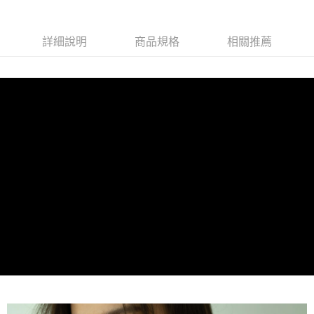
【關於「AFTEE先享後付」】
成交易。
Hami Point
AFTEE先享後付是「在收到商品之後才付款」的支付方式。 讓您購物簡單
3.實際核准額度、可分期數及費用金額請依後續交易確認頁面所載為準。
便利好安心！
相關說明
4.訂單成立30分鐘內，如未前往確認交易或遇審核未通過，訂單將自動取
詳細說明
商品規格
相關推薦
１．簡單：不需註冊會員、不需綁卡、不需儲值。
「Hami Point」為中華電信所提供之點數服務，可於會員專區綁定中華電信
消。如遇「轉專審核」未通過狀況，表示未達大哥付你分期系統評分，恕無
２．便利：只要手機號碼，簡訊認證，即可結帳。
ATM付款
會員帳號後，即可在購物車使用 Hami Point 折抵消費金額 (1點等於1元)。
法說明評估內容。
３．安心：先確認商品／服務後，再付款。
【繳款方式說明】
1.分期款項不併入電信帳單，「大哥付你分期」於每月結算日後寄送繳費提
運送方式
【「AFTEE先享後付」結帳流程】
醒簡訊。
１．於結帳方式選擇「AFTEE先享後付」後，將跳轉至「AFTEE先享後付」
2.透過簡訊連結打開帳單後，可選擇「超商條碼／台灣大直營門市／銀行轉
先付款後全家取貨
結帳頁面，進行簡訊認證並確認金額後，即可完成結帳。
帳／街口支付／iPASS MONEY」等通路繳費。
２．訂單成立數日內，您將收到繳費通知簡訊。
每筆NT$100，滿NT$499(含以上)免運費
３．收到繳費通知簡訊後14天內，點擊此簡訊中的連結，可透過四大超商／
【注意事項】
ATM／網路銀行／等多元方式進行付款，方視為交易完成。
先付款後7-11取貨
1.本服務係由「台灣大哥大股份有限公司」（以下簡稱本公司）所提供，讓
※ 請注意：結帳手續完成當下不需立刻繳費，但若您需要取消訂單，請聯絡
用戶於交易時，得透過本服務購買商品或服務，並由商店將買賣／分期付款
每筆NT$100，滿NT$1,000(含以上)免運費
購買商品的店家。未經商家同意取消之訂單仍視為有效，需透過AFTEE先享
買賣價金債權讓與本公司後，依約使用本公司帳單繳交帳款。
後付繳納相關費用。
2.基於同意付款使用「大哥付你分期」之契約關係目的，商店將以您的個人
宅配
※ 交易是否成功請以「AFTEE先享後付 」之結帳頁面顯示為準，若有關於
資料（包含姓名、電話或地址）提供予台灣大哥大進項蒐集、處理及利用，
是否繳費成功／繳費後需取消欲退款等相關疑問，請聯繫「AFTEE先享後付
每筆NT$100，滿NT$1,000(含以上)免運費
由本公司與您本人進行分期帳單所需資料之確認、核對及更正。
客戶支援中心」
https://netprotections.freshdesk.com/support/home
3.完整用戶服務條款，請詳閱以下連結：
https://oppay.tw/userRule
離島宅配
【注意事項】
每筆NT$250
１．透過由恩沛科技股份有限公司提供之「AFTEE先享後付」服務完成之交
易，需依本服務之必要範圍內提供個人資料，並將交易相關給付款項請求債
權轉讓予恩沛科技股份有限公司。
２．關於個人資料處理事宜，請瀏覽以下網址：