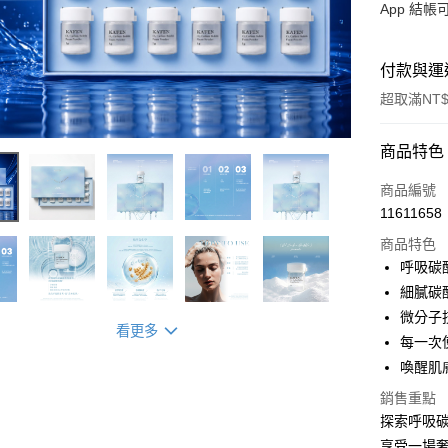
App 結
付款與運
超取滿NT$
付款方式
商品特色
信用卡一
商品編號
11611658
信用卡分
商品特色
3 期 
呼吸碳
6 期 
合作金
細膩碳
華南商
微分子
合作金
LINE Pay
看更多
上海商
華南商
每一次
國泰世
Apple Pay
上海商
喚醒肌
臺灣中
國泰世
匯豐（
街口支付
銷售重點
臺灣中
聯邦商
探索呼吸
匯豐（
悠遊付
元大商
聯邦商
享受一場奢