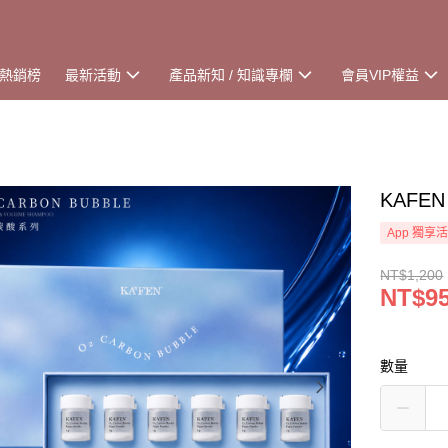
熱銷榜
最新活動
產品新知 / 知識專欄
會員VIP權益
KAFE
App 獨享
NT$1,200
NT$9
數量