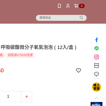
0
N 呼吸碳酸微分子氧氣泡泡 ( 12入/盒 )
活動
超取滿NT$499免運
50