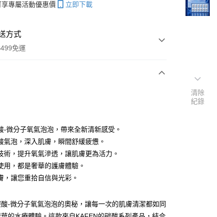
帳可享專屬活動優惠價
立即下載
送方式
499免運
次付款
清除
紀錄
期付款
0 利率 每期
NT$316
21家銀行
酸-微分子氧氣泡泡，帶來全新清新感受。
0 利率 每期
NT$158
21家銀行
庫商業銀行
第一商業銀行
酸氣泡，深入肌膚，瞬間舒緩疲憊。
業銀行
彰化商業銀行
技術，提升氧氣滲透，讓肌膚更為活力。
庫商業銀行
第一商業銀行
業儲蓄銀行
台北富邦商業銀行
業銀行
彰化商業銀行
使用，都是奢華的護膚體驗。
華商業銀行
兆豐國際商業銀行
業儲蓄銀行
台北富邦商業銀行
膚，讓您重拾自信與光彩。
小企業銀行
台中商業銀行
華商業銀行
兆豐國際商業銀行
台灣）商業銀行
華泰商業銀行
小企業銀行
台中商業銀行
業銀行
遠東國際商業銀行
碳酸-微分子氧氣泡泡的奧秘，讓每一次的肌膚清潔都如同
台灣）商業銀行
華泰商業銀行
業銀行
永豐商業銀行
業銀行
遠東國際商業銀行
華的水療體驗。這款來自KAFEN的碳酸系列產品，結合