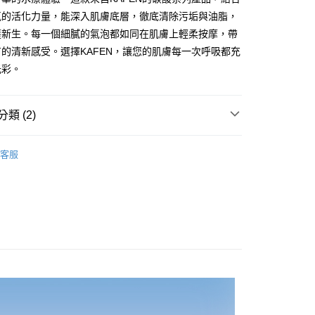
業銀行
星展（台灣）商業銀行
業銀行
永豐商業銀行
y
氧的活化力量，能深入肌膚底層，徹底清除污垢與油脂，
際商業銀行
中國信託商業銀行
業銀行
星展（台灣）商業銀行
獲新生。每一個細膩的氣泡都如同在肌膚上輕柔按摩，帶
天信用卡公司
際商業銀行
中國信託商業銀行
的清新感受。選擇KAFEN，讓您的肌膚每一次呼吸都充
天信用卡公司
分期
光彩。
你分期使用說明】
享後付
由台灣大哥大提供，台灣大哥大用戶可立即使用無須另外申請。
類 (2)
式選擇「大哥付你分期」，訂單成立後會自動跳轉到大哥付的交易
證手機門號後，選擇欲分期的期數、繳款截止日，確認付款後即
FTEE先享後付」】
市・搶先價
t
。
先享後付是「在收到商品之後才付款」的支付方式。 讓您購物簡單
客服
准額度、可分期數及費用金額請依後續交易確認頁面所載為準。
 | 清爽平衡
心！
立30分鐘內，如未前往確認交易或遇審核未通過，訂單將自動取
：不需註冊會員、不需綁卡、不需儲值。
 Point」為中華電信所提供之點數服務，可於會員專區綁定中華電
「轉專審核」未通過狀況，表示未達大哥付你分期系統評分，恕
：只要手機號碼，簡訊認證，即可結帳。
，即可在購物車使用 Hami Point 折抵消費金額 (1點等於1
評估內容。
：先確認商品／服務後，再付款。
式說明】
項不併入電信帳單，「大哥付你分期」於每月結算日後寄送繳費提
EE先享後付」結帳流程】
方式選擇「AFTEE先享後付」後，將跳轉至「AFTEE先享後
訊連結打開帳單後，可選擇「超商條碼／台灣大直營門市／銀行轉
頁面，進行簡訊認證並確認金額後，即可完成結帳。
全家取貨
付／iPASS MONEY」等通路繳費。
成立數日內，您將收到繳費通知簡訊。
費通知簡訊後14天內，點擊此簡訊中的連結，可透過四大超商
00，滿NT$499(含以上)免運費
項】
網路銀行／等多元方式進行付款，方視為交易完成。
係由「台灣大哥大股份有限公司」（以下簡稱本公司）所提供，讓
：結帳手續完成當下不需立刻繳費，但若您需要取消訂單，請聯
-11取貨
易時，得透過本服務購買商品或服務，並由商店將買賣／分期付