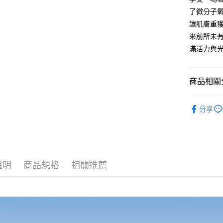
玉山商
元大商
Google Pa
了微分子
台新國
玉山商
讓肌膚重
台灣樂
台新國
全盈+PAY
來前所未有
台灣樂
大哥付你
滿活力與
相關說明
【大哥付
AFTEE先
1.本服務
商品相關分
2.付款方
相關說明
流程，驗
【關於「A
🛍新品上
Hami Poin
完成交易
AFTEE
分享
3.實際核
🫧呼吸碳酸
便利好安
相關說明
4.訂單成
１．簡單
「Hami
消。如遇
ATM付款
２．便利
信會員帳號後
無法說明
３．安心
元)。
【繳款方
1.分期款
【「AFT
說明
商品規格
相關推薦
運送方式
醒簡訊。
１．於結帳
2.透過簡
付」結帳
先付款後
帳／街口支
２．訂單
３．收到繳
每筆NT$1
【注意事
／ATM／
1.本服務
※ 請注意
先付款後7
用戶於交