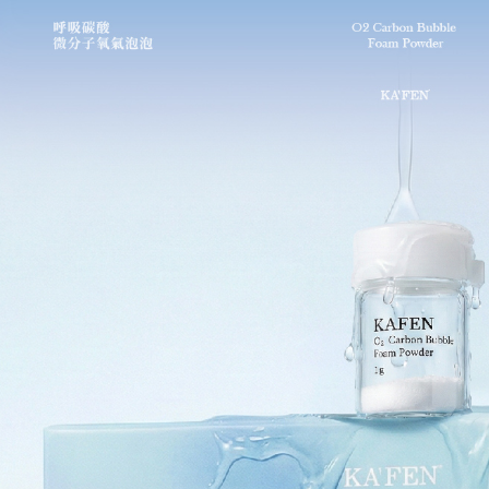
絡購買商品
每筆NT$1
款買賣價
先享後付
2.基於同
※ 交易是
宅配
資料（包
是否繳費成
用，由本
付客戶支
每筆NT$1
3.完整用
【注意事
離島宅配
１．透過由
每筆NT$2
交易，需
求債權轉
２．關於
https://aft
３．未成
「AFTE
任。
４．使用「
即時審查
結果請求
５．嚴禁
形，恩沛
動。