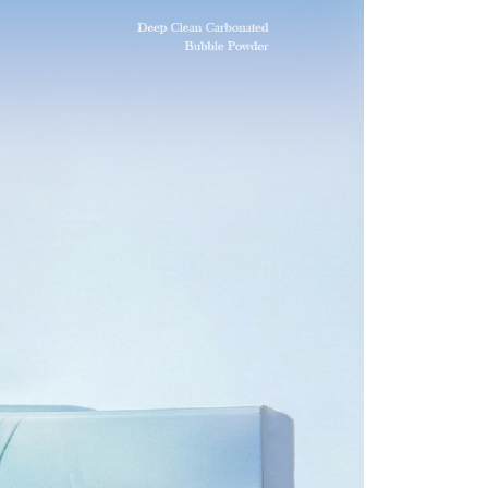
的店家。未經商家同意取消之訂單仍視為有效，需透過AFTEE
00，滿NT$1,000(含以上)免運費
金債權讓與本公司後，依約使用本公司帳單繳交帳款。
繳納相關費用。
意付款使用「大哥付你分期」之契約關係目的，商店將以您的個人
否成功請以「AFTEE先享後付 」之結帳頁面顯示為準，若有關於
含姓名、電話或地址）提供予台灣大哥大進項蒐集、處理及利
功／繳費後需取消欲退款等相關疑問，請聯繫「AFTEE先享後
公司與您本人進行分期帳單所需資料之確認、核對及更正。
援中心」
https://netprotections.freshdesk.com/support/home
00，滿NT$1,000(含以上)免運費
戶服務條款，請詳閱以下連結：
https://oppay.tw/userRule
項】
恩沛科技股份有限公司提供之「AFTEE先享後付」服務完成之
50
依本服務之必要範圍內提供個人資料，並將交易相關給付款項請
讓予恩沛科技股份有限公司。
個人資料處理事宜，請瀏覽以下網址：
ee.tw/terms/#terms3
年的使用者請事先徵得法定代理人或監護人之同意方可使用
E先享後付」，若未經同意申辦者引起之損失，本公司不負相關責
AFTEE先享後付」時，將依據個別帳號之用戶狀況，依本公司
核予不同之上限額度；若仍有額度不足之情形，本公司將視審查
用戶進行身份認證。
一人註冊多個帳號或使用他人資訊註冊。若發現惡意使用之情
科技股份有限公司將有權停止該用戶之使用額度並採取法律行