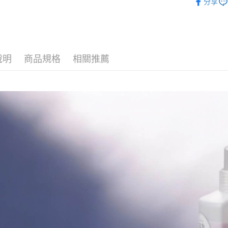
先享後付
分享
2.基於同
※ 交易是
宅配
資料（包
是否繳費成
用，由本
付客戶支
每筆NT$1
3.完整用
【注意事
離島宅配
１．透過由
說明
商品規格
相關推薦
每筆NT$2
交易，需
求債權轉
２．關於
https://aft
３．未成
「AFTE
任。
４．使用「
即時審查
結果請求
５．嚴禁
形，恩沛
動。