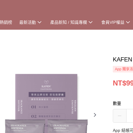
熱銷榜
最新活動
產品新知 / 知識專欄
會員VIP權益
KAFEN
App 獨享
NT$9
數量
App 結