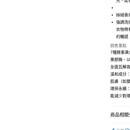
光，延
Google Pa
台新國
玉山商
台灣樂
台新國
全盈+PAY
絲絨香
台灣樂
強調洗
大哥付你
衣物帶
相關說明
【大哥付
的觸感
AFTEE先
1.本服務
銷售重點
2.付款方
相關說明
流程，驗
7種酵素黃
【關於「A
Hami Poin
完成交易
AFTEE
果膠酶，
3.實際核
便利好安
相關說明
全面瓦解
4.訂單成
１．簡單
「Hami
消。如遇
ATM付款
２．便利
溫和成分
信會員帳號後
無法說明
３．安心
元)。
肌膚（如
【繳款方
1.分期款
環保永續
【「AFT
運送方式
醒簡訊。
１．於結帳
能減少對
2.透過簡
付」結帳
先付款後
帳／街口支
２．訂單
３．收到繳
每筆NT$1
【注意事
商品相關分
／ATM／
1.本服務
※ 請注意
先付款後7
用戶於交
絡購買商品
洗衣精｜
每筆NT$1
款買賣價