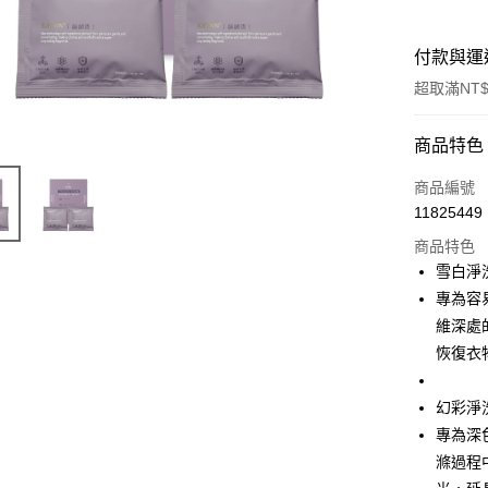
付款與運
超取滿NT$
付款方式
商品特色
信用卡一
商品編號
11825449
信用卡分
商品特色
3 期 
雪白淨
6 期 
合作金
專為容
華南商
維深處
合作金
LINE Pay
上海商
華南商
恢復衣
國泰世
Apple Pay
上海商
臺灣中
國泰世
幻彩淨
匯豐（
街口支付
臺灣中
聯邦商
專為深
匯豐（
悠遊付
元大商
滌過程
聯邦商
玉山商
元大商