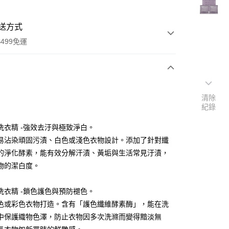
送方式
499免運
次付款
清除
期付款
紀錄
0 利率 每期
NT$33
21家銀行
洗衣精 -強效去汙與極致淨白。
0 利率 每期
NT$16
21家銀行
庫商業銀行
第一商業銀行
易沾染頑固污漬、白色或淺色衣物設計。添加了針對纖
業銀行
彰化商業銀行
的淨化酵素，能有效分解汗漬、黃垢與生活常見汙漬，
庫商業銀行
第一商業銀行
業儲蓄銀行
台北富邦商業銀行
業銀行
彰化商業銀行
物的潔白度。
華商業銀行
兆豐國際商業銀行
業儲蓄銀行
台北富邦商業銀行
小企業銀行
台中商業銀行
華商業銀行
兆豐國際商業銀行
洗衣精 -鎖色護色與預防褪色。
台灣）商業銀行
華泰商業銀行
小企業銀行
台中商業銀行
業銀行
遠東國際商業銀行
色或彩色衣物打造。含有「護色纖維酵素酶」，能在洗
台灣）商業銀行
華泰商業銀行
業銀行
永豐商業銀行
中保護織物色澤，防止衣物因多次洗滌而變得黯淡無
業銀行
遠東國際商業銀行
業銀行
星展（台灣）商業銀行
業銀行
永豐商業銀行