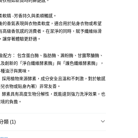
長衣物如新買時的鮮艷感。
y
際商業銀行
中國信託商業銀行
業銀行
星展（台灣）商業銀行
天信用卡公司
際商業銀行
中國信託商業銀行
柔軟精 -芳香持久與柔順觸感。
天信用卡公司
後的香氣表現與衣物柔軟度，適合用於貼身衣物或希望
分期
有高級香氛感的消費者。在潔淨的同時，賦予纖維絲滑
你分期使用說明】
，讓穿著體驗更舒適。
享後付
由台灣大哥大提供，台灣大哥大用戶可立即使用無須另外申請。
式選擇「大哥付你分期」，訂單成立後會自動跳轉到大哥付的交易
證手機門號後，選擇欲分期的期數、繳款截止日，確認付款後即
金配方： 包含蛋白酶、脂肪酶、澱粉酶、甘露聚醣酶、
FTEE先享後付」】
t
。
先享後付是「在收到商品之後才付款」的支付方式。 讓您購物簡單
以及創新的「淨白纖維酵素酶」與「護色纖維酵素酶」，
准額度、可分期數及費用金額請依後續交易確認頁面所載為準。
心！
各種油汙與異味。
立30分鐘內，如未前往確認交易或遇審核未通過，訂單將自動取
：不需註冊會員、不需綁卡、不需儲值。
 Point」為中華電信所提供之點數服務，可於會員專區綁定中華電
「轉專審核」未通過狀況，表示未達大哥付你分期系統評分，恕
：只要手機號碼，簡訊認證，即可結帳。
： 採用植物來源酵素，成分安全且溫和不刺激，對於敏感
，即可在購物車使用 Hami Point 折抵消費金額 (1點等於1
評估內容。
：先確認商品／服務後，再付款。
嬰兒衣物或貼身內著）非常友善。
式說明】
項不併入電信帳單，「大哥付你分期」於每月結算日後寄送繳費提
： 酵素具有高度生物分解性，既能達到強力洗淨效果，也
EE先享後付」結帳流程】
方式選擇「AFTEE先享後付」後，將跳轉至「AFTEE先享後
環境的負擔。
訊連結打開帳單後，可選擇「超商條碼／台灣大直營門市／銀行轉
頁面，進行簡訊認證並確認金額後，即可完成結帳。
全家取貨
付／iPASS MONEY」等通路繳費。
成立數日內，您將收到繳費通知簡訊。
費通知簡訊後14天內，點擊此簡訊中的連結，可透過四大超商
00，滿NT$499(含以上)免運費
項】
類 (1)
網路銀行／等多元方式進行付款，方視為交易完成。
係由「台灣大哥大股份有限公司」（以下簡稱本公司）所提供，讓
：結帳手續完成當下不需立刻繳費，但若您需要取消訂單，請聯
-11取貨
易時，得透過本服務購買商品或服務，並由商店將買賣／分期付
的店家。未經商家同意取消之訂單仍視為有效，需透過AFTEE
植物酵素
00，滿NT$1,000(含以上)免運費
金債權讓與本公司後，依約使用本公司帳單繳交帳款。