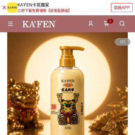
KA'FEN卡氛獨家
開啟APP
立即下載免費領取【荷蛋髮膜組】
0
1
/
2