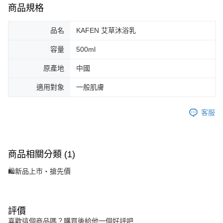
商品規格
品名
KAFEN 艾草沐浴乳
容量
500ml
原產地
中國
適用對象
一般肌膚
客服
商品相關分類 (1)
🛍新品上市・搶先價
評價
喜歡這個商品嗎？購買後給他一個好評吧