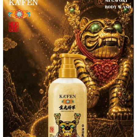
１．簡單：不需註冊會員、不需綁卡、不需儲值。
「Hami Point」為中華電信所提供之點數服務，可於會員專區綁定中華電信
消。如遇「轉專審核」未通過狀況，表示未達大哥付你分期系統評分，恕無
２．便利：只要手機號碼，簡訊認證，即可結帳。
ATM付款
會員帳號後，即可在購物車使用 Hami Point 折抵消費金額 (1點等於1元)。
法說明評估內容。
３．安心：先確認商品／服務後，再付款。
【繳款方式說明】
1.分期款項不併入電信帳單，「大哥付你分期」於每月結算日後寄送繳費提
運送方式
【「AFTEE先享後付」結帳流程】
醒簡訊。
１．於結帳方式選擇「AFTEE先享後付」後，將跳轉至「AFTEE先享後付」
2.透過簡訊連結打開帳單後，可選擇「超商條碼／台灣大直營門市／銀行轉
先付款後全家取貨
結帳頁面，進行簡訊認證並確認金額後，即可完成結帳。
帳／街口支付／iPASS MONEY」等通路繳費。
２．訂單成立數日內，您將收到繳費通知簡訊。
每筆NT$100，滿NT$499(含以上)免運費
３．收到繳費通知簡訊後14天內，點擊此簡訊中的連結，可透過四大超商／
【注意事項】
ATM／網路銀行／等多元方式進行付款，方視為交易完成。
先付款後7-11取貨
1.本服務係由「台灣大哥大股份有限公司」（以下簡稱本公司）所提供，讓
※ 請注意：結帳手續完成當下不需立刻繳費，但若您需要取消訂單，請聯絡
用戶於交易時，得透過本服務購買商品或服務，並由商店將買賣／分期付款
每筆NT$100，滿NT$1,000(含以上)免運費
購買商品的店家。未經商家同意取消之訂單仍視為有效，需透過AFTEE先享
買賣價金債權讓與本公司後，依約使用本公司帳單繳交帳款。
後付繳納相關費用。
2.基於同意付款使用「大哥付你分期」之契約關係目的，商店將以您的個人
宅配
※ 交易是否成功請以「AFTEE先享後付 」之結帳頁面顯示為準，若有關於
資料（包含姓名、電話或地址）提供予台灣大哥大進項蒐集、處理及利用，
是否繳費成功／繳費後需取消欲退款等相關疑問，請聯繫「AFTEE先享後付
每筆NT$100，滿NT$1,000(含以上)免運費
由本公司與您本人進行分期帳單所需資料之確認、核對及更正。
客戶支援中心」
https://netprotections.freshdesk.com/support/home
3.完整用戶服務條款，請詳閱以下連結：
https://oppay.tw/userRule
離島宅配
【注意事項】
每筆NT$250
１．透過由恩沛科技股份有限公司提供之「AFTEE先享後付」服務完成之交
易，需依本服務之必要範圍內提供個人資料，並將交易相關給付款項請求債
權轉讓予恩沛科技股份有限公司。
２．關於個人資料處理事宜，請瀏覽以下網址：
https://aftee.tw/terms/#terms3
３．未成年的使用者請事先徵得法定代理人或監護人之同意方可使用
「AFTEE先享後付」，若未經同意申辦者引起之損失，本公司不負相關責