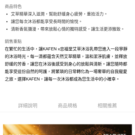
3 期 0 利率 每期
NT$250
21家銀行
商品特色
6 期 0 利率 每期
NT$125
21家銀行
合作金庫商業銀行
第一商業銀行
艾草精華深入滋潤，幫助舒緩身心疲勞，重拾活力。
華南商業銀行
彰化商業銀行
合作金庫商業銀行
第一商業銀行
LINE Pay
讓您每次沐浴都能享受長時間的愉悅。
上海商業儲蓄銀行
台北富邦商業銀行
華南商業銀行
彰化商業銀行
國泰世華商業銀行
兆豐國際商業銀行
清新香氣彌漫，帶來放鬆心情的獨特感受，讓生活更添雅致。
Apple Pay
上海商業儲蓄銀行
台北富邦商業銀行
臺灣中小企業銀行
台中商業銀行
國泰世華商業銀行
兆豐國際商業銀行
銷售重點
匯豐（台灣）商業銀行
華泰商業銀行
街口支付
臺灣中小企業銀行
台中商業銀行
聯邦商業銀行
遠東國際商業銀行
在繁忙的生活中，讓KAFEN x忠福堂艾草沐浴乳帶您進入一段寧靜
匯豐（台灣）商業銀行
華泰商業銀行
悠遊付
元大商業銀行
永豐商業銀行
的沐浴時光。每一滴都蘊含天然艾草精華，溫和潔淨肌膚，並釋放
聯邦商業銀行
遠東國際商業銀行
玉山商業銀行
星展（台灣）商業銀行
元大商業銀行
永豐商業銀行
舒緩的芳香，讓您在沐浴後感受到身心的放鬆與清新。讓您隨時都
Google Pay
台新國際商業銀行
中國信託商業銀行
玉山商業銀行
星展（台灣）商業銀行
能享受這份自然的呵護，將繁瑣的日常轉化為一場奢華的自我寵愛
台灣樂天信用卡公司
台新國際商業銀行
中國信託商業銀行
全盈+PAY
之旅。選擇KAFEN，讓每一次沐浴都成為您生活中的小確幸。
台灣樂天信用卡公司
大哥付你分期
相關說明
【大哥付你分期使用說明】
AFTEE先享後付
詳細說明
商品規格
相關推薦
1.本服務由台灣大哥大提供，台灣大哥大用戶可立即使用無須另外申請。
2.付款方式選擇「大哥付你分期」，訂單成立後會自動跳轉到大哥付的交易
相關說明
流程，驗證手機門號後，選擇欲分期的期數、繳款截止日，確認付款後即完
【關於「AFTEE先享後付」】
成交易。
Hami Point
AFTEE先享後付是「在收到商品之後才付款」的支付方式。 讓您購物簡單
3.實際核准額度、可分期數及費用金額請依後續交易確認頁面所載為準。
便利好安心！
相關說明
4.訂單成立30分鐘內，如未前往確認交易或遇審核未通過，訂單將自動取